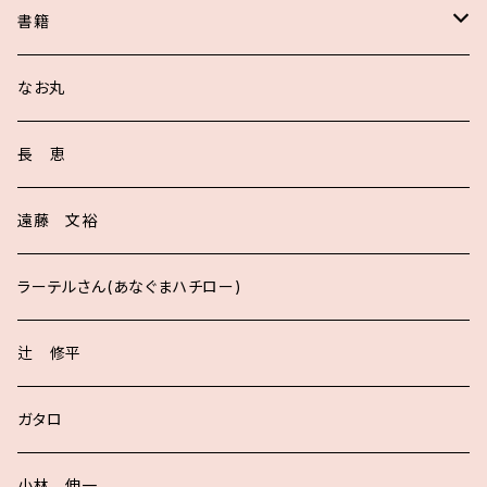
書籍
サイン入り
なお丸
長 恵
遠藤 文裕
ラーテルさん(あなぐまハチロー)
辻 修平
ガタロ
小林 伸一