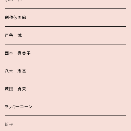
創作仮面館
戸谷 誠
西本 喜美子
八木 志基
城田 貞夫
ラッキーコーン
新子