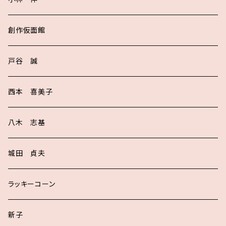
創作仮面館
戸谷 誠
西本 喜美子
八木 志基
城田 貞夫
ラッキーコーン
新子