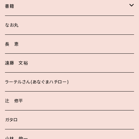
書籍
サイン入り
なお丸
長 恵
遠藤 文裕
ラーテルさん(あなぐまハチロー)
辻 修平
ガタロ
小林 伸一