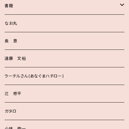
書籍
サイン入り
なお丸
長 恵
遠藤 文裕
ラーテルさん(あなぐまハチロー)
辻 修平
ガタロ
小林 伸一