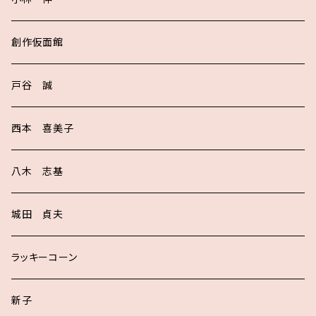
創作仮面館
戸谷 誠
西本 喜美子
八木 志基
城田 貞夫
ラッキーコーン
新子