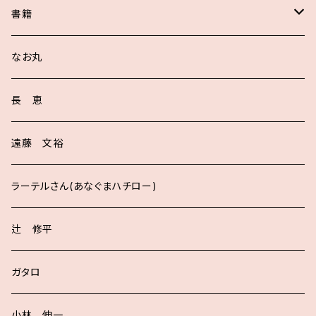
書籍
サイン入り
なお丸
長 恵
遠藤 文裕
ラーテルさん(あなぐまハチロー)
辻 修平
ガタロ
小林 伸一