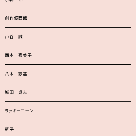
創作仮面館
戸谷 誠
西本 喜美子
八木 志基
城田 貞夫
ラッキーコーン
新子