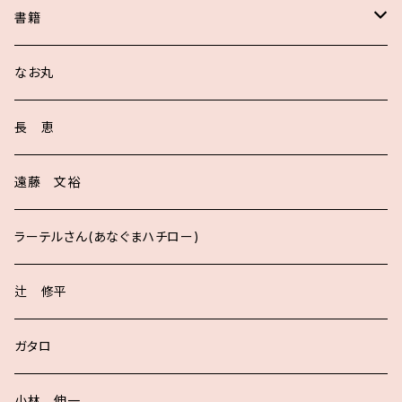
書籍
サイン入り
なお丸
長 恵
遠藤 文裕
ラーテルさん(あなぐまハチロー)
辻 修平
ガタロ
小林 伸一