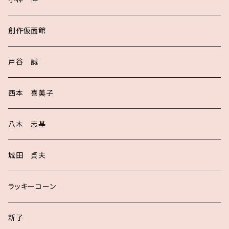
創作仮面館
戸谷 誠
西本 喜美子
八木 志基
城田 貞夫
ラッキーコーン
新子