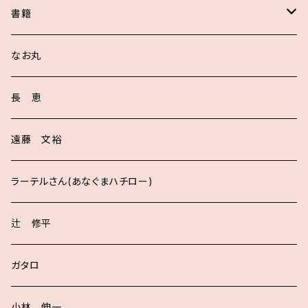
書籍
サイン入り
なお丸
長 恵
遠藤 文裕
ラーテルさん(あなぐまハチロー)
辻 修平
ガタロ
小林 伸一