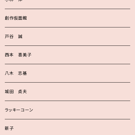
創作仮面館
戸谷 誠
西本 喜美子
八木 志基
城田 貞夫
ラッキーコーン
新子